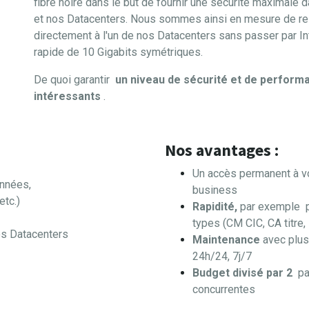
fibre noire dans le but de fournir une sécurité maximale 
et nos Datacenters. Nous sommes ainsi en mesure de reli
directement à l'un de nos Datacenters sans passer par Int
rapide de 10 Gigabits symétriques.
De quoi garantir
un niveau de sécurité et de perfor
intéressants
.
Nos avantages :
Un accès permanent à vos
onnées,
business
etc.)
Rapidité,
par exemple
types (CM CIC, CA titre,
os Datacenters
Maintenance
avec plus
24h/24, 7j/7
Budget divisé par 2
pa
concurrentes